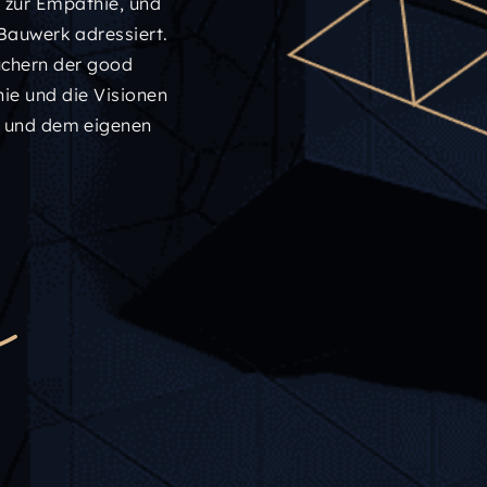
d zur Empathie, und
 Bauwerk adressiert.
uchern der good
ie und die Visionen
n und dem eigenen
k