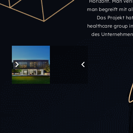
Horizont. Man verl
man begreift mit al
Das Projekt ha
healthcare group i
des Unternehmens